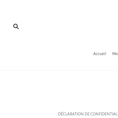
Passer
au
contenu
Recherche
Accueil
Mob
DÉCLARATION DE CONFIDENTIAL