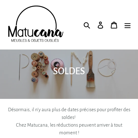
Passer
au
contenu
Recherche
Se connecter
Panier
C
SOLDES
o
l
l
Désormais, il n'y aura plus de dates précises pour profiter des
e
soldes!
Chez Matucana, les réductions peuvent arriver à tout
c
moment !