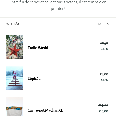
Entre fin de séries et collections arrêtées, il est temps d'en
t
profiter !
i
Trier
o
10 articles
n
Etoile
:
€2,50
Pri
Washi
Etoile Washi
€1,50
rég
Pri
réd
L'épicéa
€3,00
Pri
L'épicéa
€1,50
rég
Pri
réd
Cache-
€25,00
Pri
pot
Cache-pot Madina XL
€15,00
rég
Pri
Madina